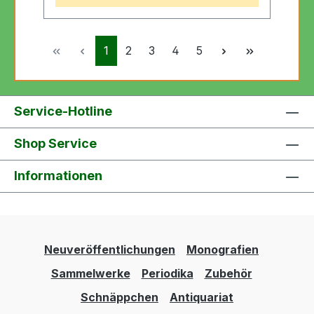
Seite
Seite
Seite
Seite
Seite
1
2
3
4
5
Service-Hotline
Shop Service
Informationen
Neuveröffentlichungen
Monografien
Sammelwerke
Periodika
Zubehör
Schnäppchen
Antiquariat