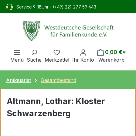
alt springen
Service 9-18Uhr - (+49) 221-277 59 443
0,00 €*
Menü
Suche
Merkzettel
Ihr Konto
Warenkorb
Antiquariat
Gesamtbestand
Altmann, Lothar: Kloster
Schwarzenberg