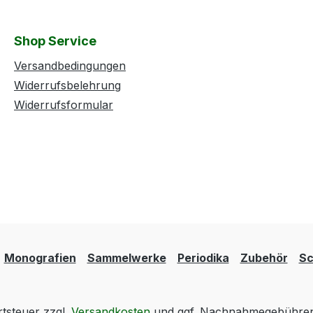
Shop Service
Versandbedingungen
Widerrufsbelehrung
Widerrufsformular
Monografien
Sammelwerke
Periodika
Zubehör
Sc
rtsteuer zzgl.
Versandkosten
und ggf. Nachnahmegebühren,