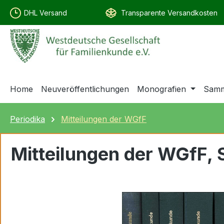
springen
Zur Hauptnavigation springen
DHL Versand
Transparente Versandkosten
Home
Neuveröffentlichungen
Monografien
Samm
Periodika
Mitteilungen der WGfF
Mitteilungen der WGfF,
Bildergalerie überspringen