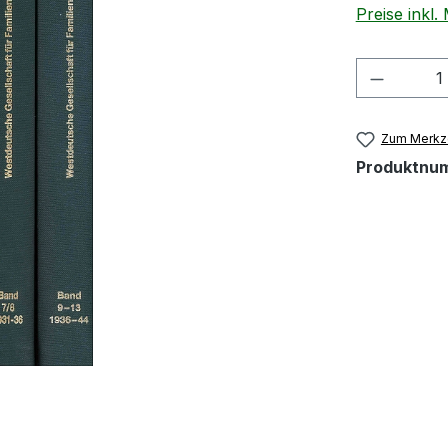
Preise inkl
Produkt
Zum Merkze
Produktnu