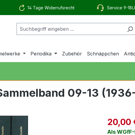
14 Tage Widerrufsrecht
Service 9-18U
elwerke
Periodika
Zubehör
Schnäppchen
Anti
 Sammelband 09-13 (1936
20,00 
Als WGfF-M