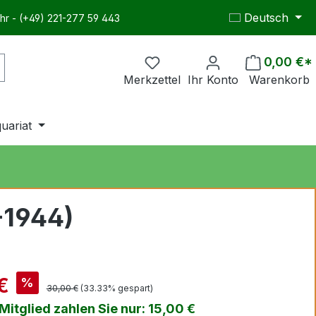
Deutsch
hr - (+49) 221-277 59 443
0,00 €*
Merkzettel
Ihr Konto
Warenkorb
quariat
-1944)
€
%
30,00 €
(33.33% gespart)
itglied zahlen Sie nur: 15,00 €