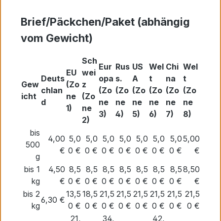
Brief/Päckchen/Paket (abhängig
vom Gewicht)
Sch
Eur
Rus
US
Wel
Chi
Wel
EU
wei
Deuts
opa
s.
A
t
na
t
Gew
(Zo
z
chlan
(Zo
(Zo
(Zo
(Zo
(Zo
(Zo
icht
ne
(Zo
d
ne
ne
ne
ne
ne
ne
1)
ne
3)
4)
5)
6)
7)
8)
2)
bis
4,00
5,0
5,0
5,0
5,0
5,0
5,0
5,0
5,00
500
€
0 €
0 €
0 €
0 €
0 €
0 €
0 €
€
g
bis 1
4,50
8,5
8,5
8,5
8,5
8,5
8,5
8,5
8,50
kg
€
0 €
0 €
0 €
0 €
0 €
0 €
0 €
€
bis 2
13,5
18,5
21,5
21,5
21,5
21,5
21,5
21,5
6,30 €
kg
0 €
0 €
0 €
0 €
0 €
0 €
0 €
0 €
21,
34,
42,