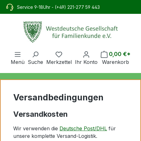
alt springen
Service 9-18Uhr - (+49) 221-277 59 443
0,00 €*
Menü
Suche
Merkzettel
Ihr Konto
Warenkorb
Versandbedingungen
Versandkosten
Wir verwenden die
Deutsche Post/DHL
für
unsere komplette Versand-Logistik.