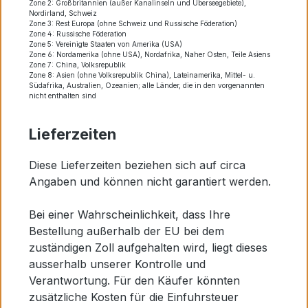
Zone 2: Großbritannien (außer Kanalinseln und Überseegebiete),
Nordirland, Schweiz
Zone 3: Rest Europa (ohne Schweiz und Russische Föderation)
Zone 4: Russische Föderation
Zone 5: Vereinigte Staaten von Amerika (USA)
Zone 6: Nordamerika (ohne USA), Nordafrika, Naher Osten, Teile Asiens
Zone 7: China, Volksrepublik
Zone 8: Asien (ohne Volksrepublik China), Lateinamerika, Mittel- u.
Südafrika, Australien, Ozeanien; alle Länder, die in den vorgenannten
nicht enthalten sind
Lieferzeiten
Diese Lieferzeiten beziehen sich auf circa
Angaben und können nicht garantiert werden.
Bei einer Wahrscheinlichkeit, dass Ihre
Bestellung außerhalb der EU bei dem
zuständigen Zoll aufgehalten wird, liegt dieses
ausserhalb unserer Kontrolle und
Verantwortung. Für den Käufer könnten
zusätzliche Kosten für die Einfuhrsteuer