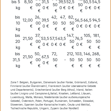
bis 5
8,50
31,5
39,5
52,5
50,5
54,5
00
50
50
kg
€
0 €
0 €
0 €
0 €
0 €
€
€
€
bis
26,
42,
47,
82,
12,00
39,5
56,5
66,5
94,5
10
00
50
50
50
€
0 €
0 €
0 €
0 €
kg
€
€
€
€
bis
37,
147,
105,
181,
21,50
53,5
57,5
63,5
76,5
20
00
50
50
50
€
0 €
0 €
0 €
0 €
kg
€
€
€
€
bis
50,
72,
212,
103,
146,
268,
21,50
67,5
31,5
00
50
-
50
50
50
50
€
0 €
kg
€
€
€
€
€
€
Zone 1: Belgien, Bulgarien, Dänemark (außer Färöer, Grönland), Estland,
Finnland (außer Ålandinseln), Frankreich (außer überseeische Gebiete
und Departements), Griechenland (außer Berg Athos), Irland, Italien
(außer Livigno und Campione d¿Italia), Kroatien, Lettland, Litauen,
Luxemburg, Malta, Monaco, Niederlande (außer außereuropäische
Gebiete), Österreich, Polen, Portugal, Rumänien, Schweden, Slowakei,
Slowenien, Spanien (außer Kanarische Inseln, Ceuta und Melilla),
Tschechische Republik, Ungarn, Zypern (außer Nordteil)