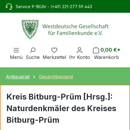
alt springen
Service 9-18Uhr - (+49) 221-277 59 443
0,00 €*
Menü
Suche
Merkzettel
Ihr Konto
Warenkorb
Antiquariat
Gesamtbestand
Kreis Bitburg-Prüm [Hrsg.]:
Naturdenkmäler des Kreises
Bitburg-Prüm