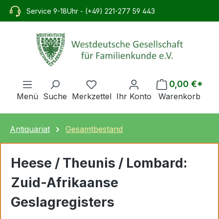
alt springen
Service 9-18Uhr - (+49) 221-277 59 443
0,00 €*
Menü
Suche
Merkzettel
Ihr Konto
Warenkorb
Antiquariat
Gesamtbestand
Heese / Theunis / Lombard:
Zuid-Afrikaanse
Geslagregisters