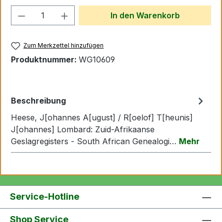
Produkt Anzahl: Gib den gewünschten We
In den Warenkorb
Zum Merkzettel hinzufügen
Produktnummer:
WG10609
Beschreibung
Heese, J[ohannes A[ugust] / R[oelof] T[heunis]
J[ohannes] Lombard: Zuid-Afrikaanse
Geslagregisters - South African Genealogi…
Mehr
Service-Hotline
Shop Service