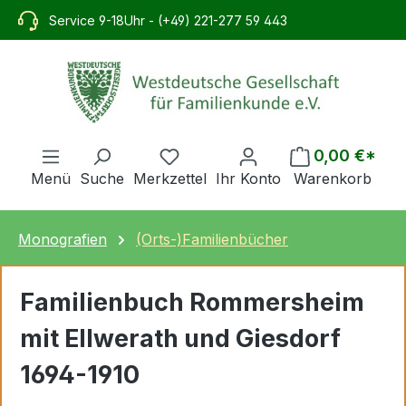
alt springen
Service 9-18Uhr - (+49) 221-277 59 443
0,00 €*
Menü
Suche
Merkzettel
Ihr Konto
Warenkorb
Monografien
(Orts-)Familienbücher
Familienbuch Rommersheim
mit Ellwerath und Giesdorf
1694-1910