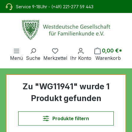
alt springen
Service 9-18Uhr - (+49) 221-277 59 443
0,00 €*
Menü
Suche
Merkzettel
Ihr Konto
Warenkorb
Zu "WG11941" wurde 1
Produkt gefunden
Produkte filtern