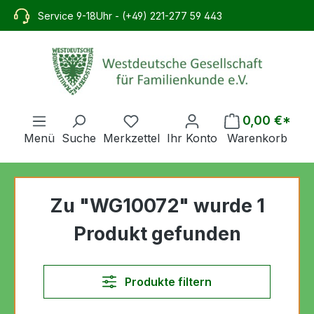
alt springen
Service 9-18Uhr - (+49) 221-277 59 443
0,00 €*
Menü
Suche
Merkzettel
Ihr Konto
Warenkorb
Zu "WG10072" wurde 1
Produkt gefunden
Produkte filtern