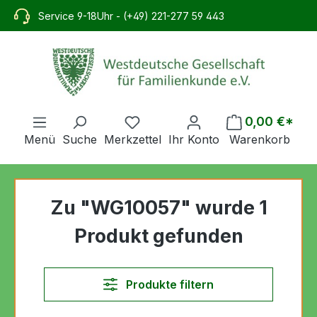
alt springen
Service 9-18Uhr - (+49) 221-277 59 443
0,00 €*
Menü
Suche
Merkzettel
Ihr Konto
Warenkorb
Zu "WG10057" wurde 1
Produkt gefunden
Produkte filtern