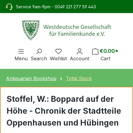
in content
Service 9am-9pm - 0049 221 277 59 443
€0.00*
Menu
Search
Wishlist
Account
Cart
Antiquarian Bookshop
Total Stock
Stoffel, W.: Boppard auf der
Höhe - Chronik der Stadtteile
Oppenhausen und Hübingen