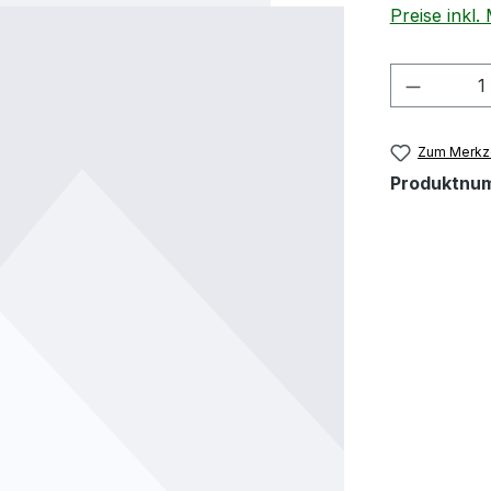
Preise inkl
Produkt
Zum Merkze
Produktnu