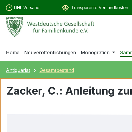
springen
Zur Hauptnavigation springen
DHL Versand
Transparente Versandkosten
Home
Neuveröffentlichungen
Monografien
Samm
Antiquariat
Gesamtbestand
Zacker, C.: Anleitung z
Bildergalerie überspringen