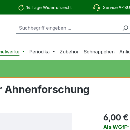
14 Tage Widerrufsrecht
Service 9-18U
elwerke
Periodika
Zubehör
Schnäppchen
Anti
ur Ahnenforschung
6,00 €
Als WGfF-M