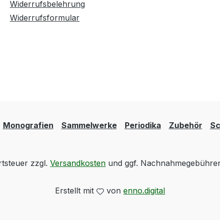
Widerrufsbelehrung
Widerrufsformular
Monografien
Sammelwerke
Periodika
Zubehör
Sc
rtsteuer zzgl.
Versandkosten
und ggf. Nachnahmegebühren,
Erstellt mit
von
enno.digital