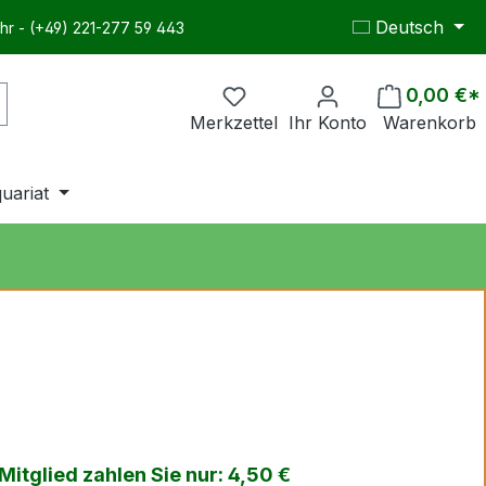
Deutsch
hr - (+49) 221-277 59 443
0,00 €*
Merkzettel
Ihr Konto
Warenkorb
quariat
itglied zahlen Sie nur: 4,50 €