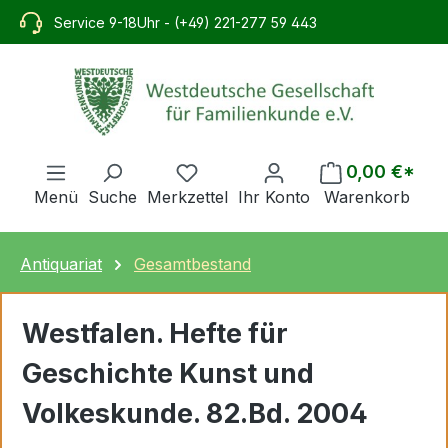
alt springen
Service 9-18Uhr - (+49) 221-277 59 443
0,00 €*
Menü
Suche
Merkzettel
Ihr Konto
Warenkorb
Antiquariat
Gesamtbestand
Westfalen. Hefte für
Geschichte Kunst und
Volkeskunde. 82.Bd. 2004