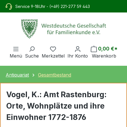
alt springen
Service 9-18Uhr - (+49) 221-277 59 443
0,00 €*
Menü
Suche
Merkzettel
Ihr Konto
Warenkorb
Antiquariat
Gesamtbestand
Vogel, K.: Amt Rastenburg:
Orte, Wohnplätze und ihre
Einwohner 1772-1876