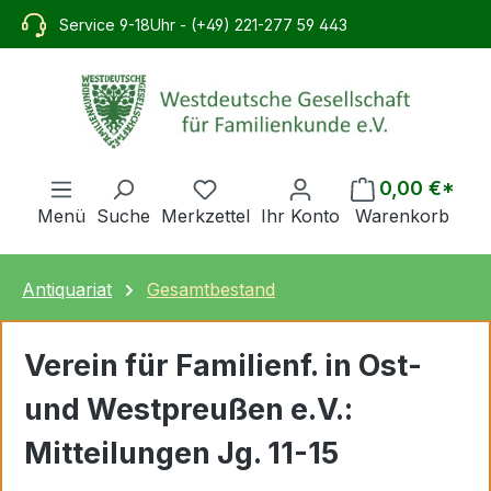
alt springen
Service 9-18Uhr - (+49) 221-277 59 443
0,00 €*
Menü
Suche
Merkzettel
Ihr Konto
Warenkorb
Antiquariat
Gesamtbestand
Verein für Familienf. in Ost-
und Westpreußen e.V.:
Mitteilungen Jg. 11-15