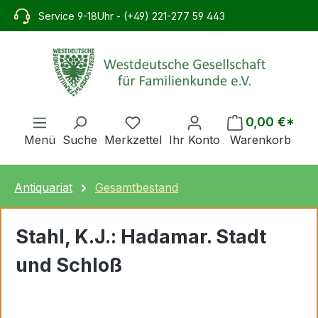
alt springen
Service 9-18Uhr - (+49) 221-277 59 443
0,00 €*
Menü
Suche
Merkzettel
Ihr Konto
Warenkorb
Antiquariat
Gesamtbestand
Stahl, K.J.: Hadamar. Stadt
und Schloß