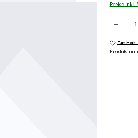
Preise inkl
Produkt
Zum Merkze
Produktnu