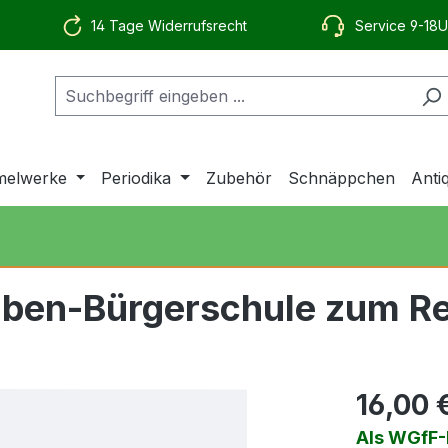
14 Tage Widerrufsrecht
Service 9-18U
elwerke
Periodika
Zubehör
Schnäppchen
Anti
naben-Bürgerschule zum 
16,00 
Als WGfF-M