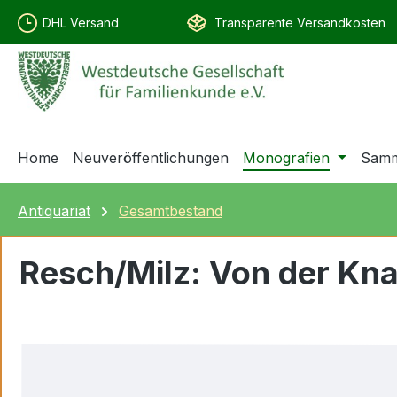
springen
Zur Hauptnavigation springen
DHL Versand
Transparente Versandkosten
Home
Neuveröffentlichungen
Monografien
Samm
Antiquariat
Gesamtbestand
Resch/Milz: Von der K
Bildergalerie überspringen