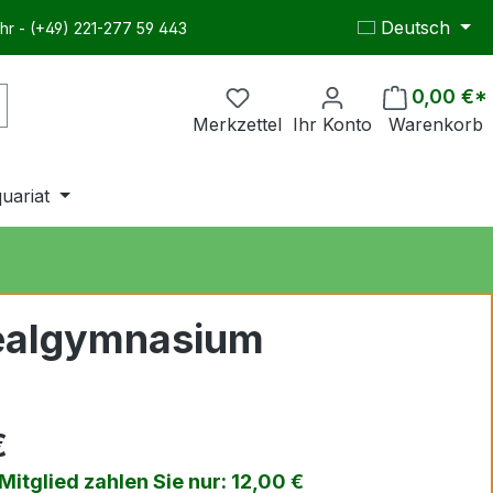
Deutsch
hr - (+49) 221-277 59 443
0,00 €*
Merkzettel
Ihr Konto
Warenkorb
quariat
Realgymnasium
€
itglied zahlen Sie nur: 12,00 €