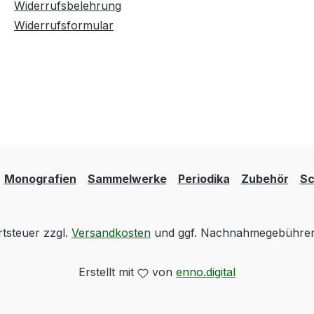
Widerrufsbelehrung
Widerrufsformular
Monografien
Sammelwerke
Periodika
Zubehör
Sc
rtsteuer zzgl.
Versandkosten
und ggf. Nachnahmegebühren,
Erstellt mit
von
enno.digital