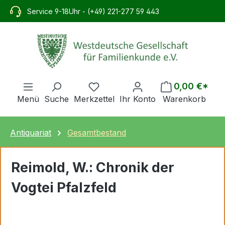
alt springen
Service 9-18Uhr - (+49) 221-277 59 443
0,00 €*
Menü
Suche
Merkzettel
Ihr Konto
Warenkorb
Antiquariat
Gesamtbestand
Reimold, W.: Chronik der
Vogtei Pfalzfeld