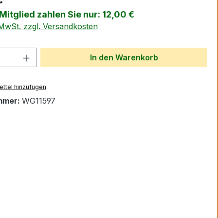
itglied zahlen Sie nur: 12,00 €
. MwSt. zzgl. Versandkosten
 Anzahl: Gib den gewünschten Wert ein 
In den Warenkorb
ttel hinzufügen
mmer:
WG11597