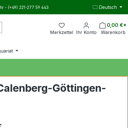
Deutsch
hr - (+49) 221-277 59 443
0,00 €*
Merkzettel
Ihr Konto
Warenkorb
quariat
 Calenberg-Göttingen-
€