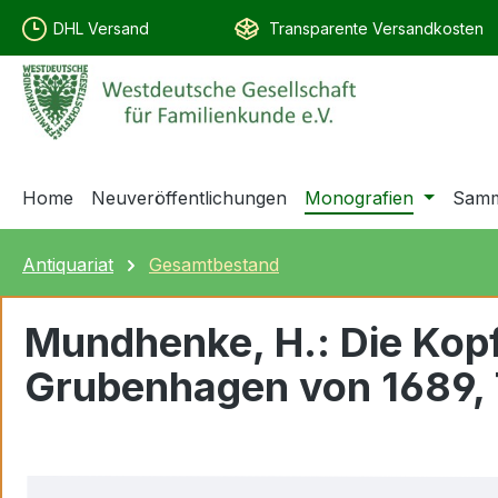
springen
Zur Hauptnavigation springen
DHL Versand
Transparente Versandkosten
Home
Neuveröffentlichungen
Monografien
Samm
Antiquariat
Gesamtbestand
Mundhenke, H.: Die Kopf
Grubenhagen von 1689, T
Bildergalerie überspringen