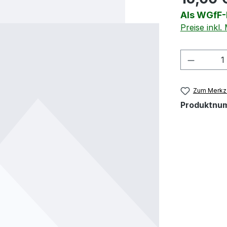
Als WGfF-M
Preise inkl
Produkt
Zum Merkze
Produktnu