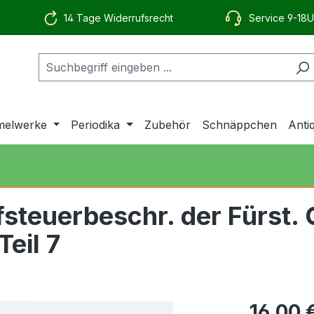
14 Tage Widerrufsrecht
Service 9-18U
elwerke
Periodika
Zubehör
Schnäppchen
Anti
steuerbeschr. der Fürst.
eil 7
16,00 