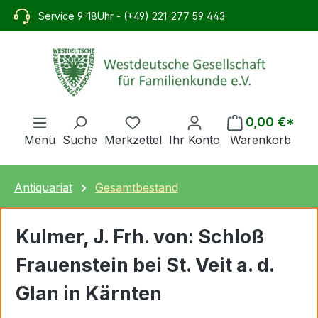
alt springen
Service 9-18Uhr - (+49) 221-277 59 443
0,00 €*
Menü
Suche
Merkzettel
Ihr Konto
Warenkorb
Antiquariat
Gesamtbestand
Kulmer, J. Frh. von: Schloß
Frauenstein bei St. Veit a. d.
Glan in Kärnten