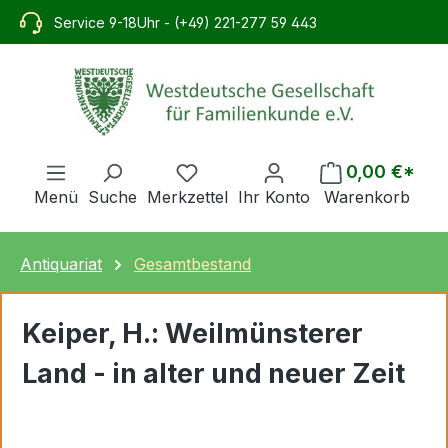
alt springen
Service 9-18Uhr - (+49) 221-277 59 443
0,00 €*
Menü
Suche
Merkzettel
Ihr Konto
Warenkorb
Antiquariat
Gesamtbestand
Keiper, H.: Weilmünsterer
Land - in alter und neuer Zeit