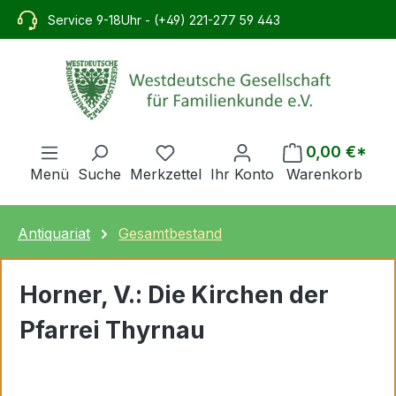
alt springen
Service 9-18Uhr - (+49) 221-277 59 443
0,00 €*
Menü
Suche
Merkzettel
Ihr Konto
Warenkorb
Antiquariat
Gesamtbestand
Horner, V.: Die Kirchen der
Pfarrei Thyrnau