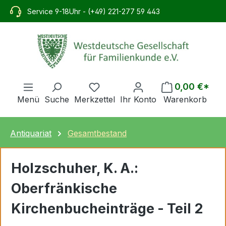
alt springen
Service 9-18Uhr - (+49) 221-277 59 443
0,00 €*
Menü
Suche
Merkzettel
Ihr Konto
Warenkorb
Antiquariat
Gesamtbestand
Holzschuher, K. A.:
Oberfränkische
Kirchenbucheinträge - Teil 2