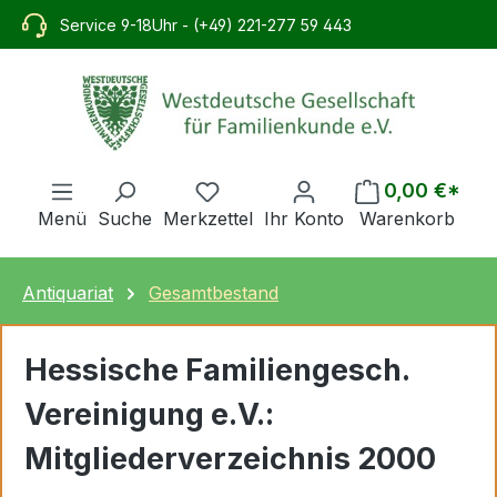
alt springen
Service 9-18Uhr - (+49) 221-277 59 443
0,00 €*
Menü
Suche
Merkzettel
Ihr Konto
Warenkorb
Antiquariat
Gesamtbestand
Hessische Familiengesch.
Vereinigung e.V.:
Mitgliederverzeichnis 2000