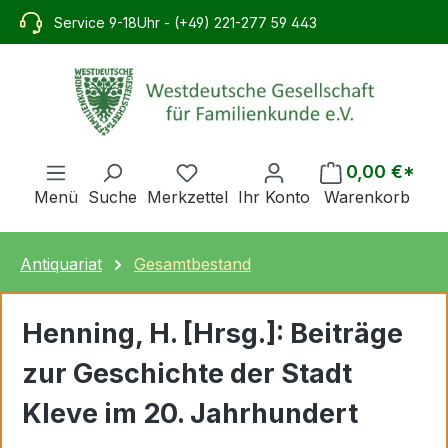
alt springen
Service 9-18Uhr - (+49) 221-277 59 443
0,00 €*
Menü
Suche
Merkzettel
Ihr Konto
Warenkorb
Antiquariat
Gesamtbestand
Henning, H. [Hrsg.]: Beiträge
zur Geschichte der Stadt
Kleve im 20. Jahrhundert