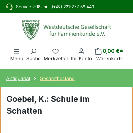
alt springen
Service 9-18Uhr - (+49) 221-277 59 443
0,00 €*
Menü
Suche
Merkzettel
Ihr Konto
Warenkorb
Antiquariat
Gesamtbestand
Goebel, K.: Schule im
Schatten