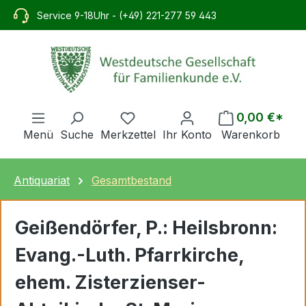
alt springen
Service 9-18Uhr - (+49) 221-277 59 443
0,00 €*
Menü
Suche
Merkzettel
Ihr Konto
Warenkorb
Antiquariat
Gesamtbestand
Geißendörfer, P.: Heilsbronn:
Evang.-Luth. Pfarrkirche,
ehem. Zisterzienser-