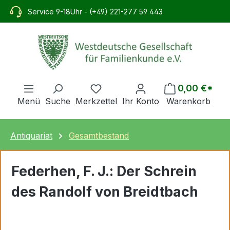
alt springen
Service 9-18Uhr - (+49) 221-277 59 443
0,00 €*
Menü
Suche
Merkzettel
Ihr Konto
Warenkorb
Antiquariat
Gesamtbestand
Federhen, F. J.: Der Schrein
des Randolf von Breidtbach