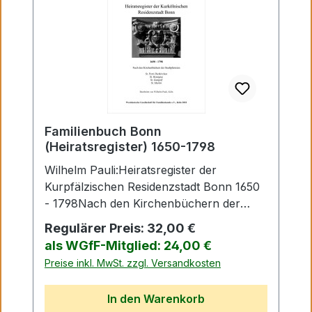
Familienbuch Bonn
(Heiratsregister) 1650-1798
Wilhelm Pauli:Heiratsregister der
Kurpfälzischen Residenzstadt Bonn 1650
- 1798Nach den Kirchenbüchern der
Stadtpfarreien St. Petri Dietkirchen, St.
Regulärer Preis:
32,00 €
Remigius, St. Gangolf, St. Martin Köln
als WGfF-Mitglied: 24,00 €
2010. 626 S, kart. Einband DINA 5
Preise inkl. MwSt. zzgl. Versandkosten
In den Warenkorb