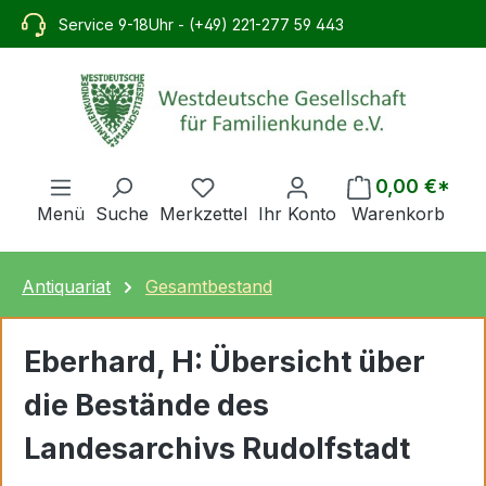
alt springen
Service 9-18Uhr - (+49) 221-277 59 443
0,00 €*
Menü
Suche
Merkzettel
Ihr Konto
Warenkorb
Antiquariat
Gesamtbestand
Eberhard, H: Übersicht über
die Bestände des
Landesarchivs Rudolfstadt