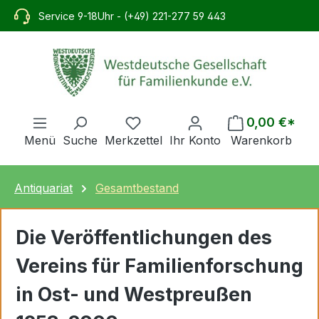
alt springen
Service 9-18Uhr - (+49) 221-277 59 443
0,00 €*
Menü
Suche
Merkzettel
Ihr Konto
Warenkorb
Antiquariat
Gesamtbestand
Die Veröffentlichungen des
Vereins für Familienforschung
in Ost- und Westpreußen